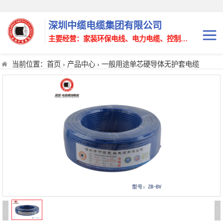
深圳中缆电缆集团有限公司
主要经营：家装环保电线、电力电缆、控制电缆、铝合金电缆、矿物绝缘电缆、无卤低烟电缆、阻燃，耐火，屏蔽电线电缆
当前位置：
首页
›
产品中心
› 一般用途单芯硬导体无护套电缆
BV电线电缆
中缆铜芯PVC绝
BVR电线电缆
缘电线
中缆RVV电线电
BVV电线电缆
缆
中缆RVVP电线电
BVVR电线电缆
缆
中缆安防通信音
RV电线电缆
视频电缆
中缆平行黑红绞
BYJ电线电缆
型软线
中缆YJV(VV)三
WDZ-BYJ电线电缆
芯加一芯
中缆YJV(VV)三