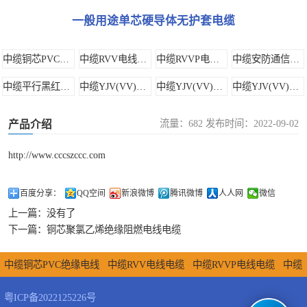
一般用途单芯硬导体无护套电缆
芯加二芯
中缆YJV(VV)四
芯加一芯
中缆YJV(VV)一
中缆铜芯PVC绝缘电线
中缆RVV电线电缆
中缆RVVP电线电缆
中缆安防通信音视频电缆
中缆平行黑红绞型软线
中缆YJV(VV)三芯加一芯
中缆YJV(VV)三芯加二芯
中缆YJV(VV)四芯加一芯
芯
中缆YJV(VV)二
中缆YJV(VV)一芯
中缆YJV(VV)二芯
流量：682 发布时间：2022-09-02
芯
中缆阻燃电线
产品介绍
http://www.cccszccc.com
中缆矿物绝缘防
火电缆
百度分享：
QQ空间
新浪微博
腾讯微博
人人网
微信
上一篇：
没有了
下一篇：
铜芯聚氯乙烯绝缘阻燃电线电缆
中缆铜芯PVC绝缘电线
中缆RVV电线电缆
中缆RVVP电线电缆
中缆
安防通信音视频电缆
中缆平行黑红绞型软线
中缆YJV(VV)三芯加一
粤ICP备2022125226号